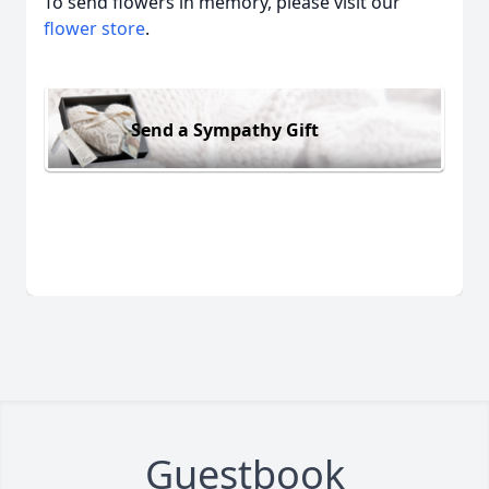
To send flowers in memory, please visit our
flower store
.
Send a Sympathy Gift
Guestbook