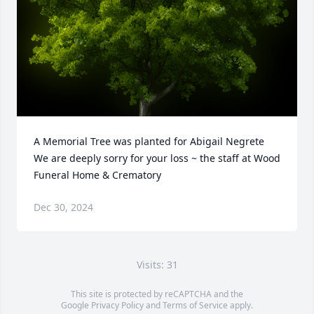
A Memorial Tree was planted for Abigail Negrete

We are deeply sorry for your loss ~ the staff at Wood 
Funeral Home & Crematory
Dec 30, 2024
Visits: 31
This site is protected by reCAPTCHA and the
Google
Privacy Policy
and
Terms of Service
apply.